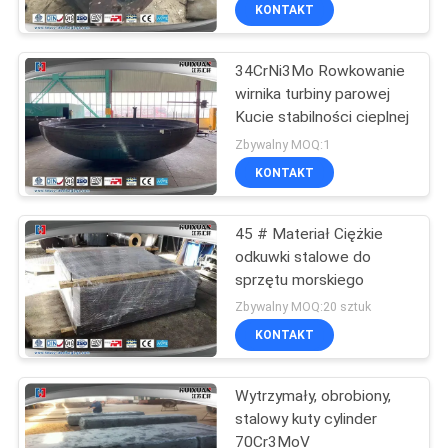
FABRYCE
KONTAKT
34CrNi3Mo Rowkowanie
KONTROLA
17
wirnika turbiny parowej
JAKOŚCI
Kucie stabilności cieplnej
Gear Blank Forging
Zbywalny MOQ:1
SITEMAP
KONTAKT
PRIVACY
45 # Materiał Ciężkie
odkuwki stalowe do
POLICY
sprzętu morskiego
26
Zbywalny MOQ:20 sztuk
Forged Steel
KONTAKT
Flanges
Wytrzymały, obrobiony,
stalowy kuty cylinder
70Cr3MoV