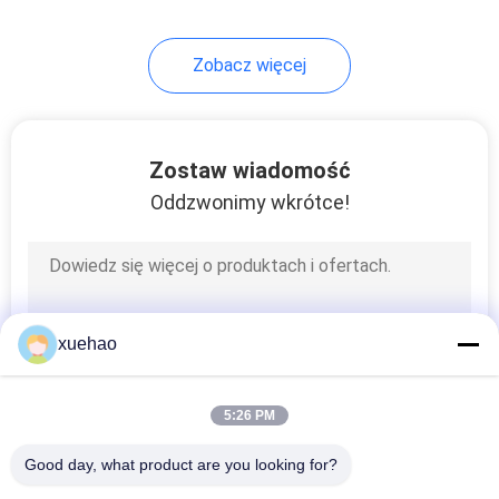
17
Zobacz więcej
Carbon Steel
Forgings
Zostaw wiadomość
Oddzwonimy wkrótce!
21
Steam Turbine Rotor
xuehao
Forging
5:26 PM
Good day, what product are you looking for?