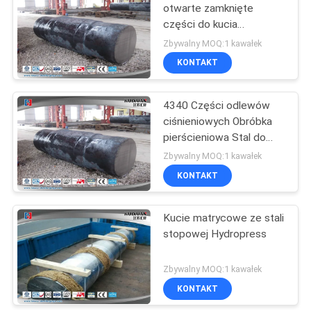
otwarte zamknięte
części do kucia
27
matrycowego z obróbką
Zbywalny MOQ:1 kawałek
het
KONTAKT
Open Die Forgings
4340 Części odlewów
ciśnieniowych Obróbka
pierścieniowa Stal do
kucia matrycowego
Zbywalny MOQ:1 kawałek
KONTAKT
22
Kucie matrycowe ze stali
Alloy Steel Forgings
stopowej Hydropress
Zbywalny MOQ:1 kawałek
KONTAKT