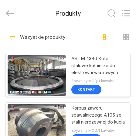
HUI
XUAN
NEW
Produkty
ENERGY
EQUIPMENT
CO.,LTD.
All
Rights
DOM
36
Reserved.
Wszystkie produkty
Heavy Steel
PRODUKTY
Forgings
ASTM 4340 Kute
stalowe kołnierze do
FILMY
elektrowni wiatrowych
Zbywalny MOQ:1 kawałek
O
KONTAKT
35
NAS
Korpus zaworu
Axle Shaft Forging
spawalniczego A105 ze
WYCIECZKA
stali nierdzewnej do kucia
PO
Zbywalny MOQ:1 kawałek