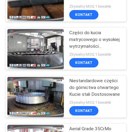
Zbywalny MOQ:1 kawałek
KONTAKT
23
Części do kucia
Forged Cylinder
matrycowego o wysokiej
wytrzymałości
20CrMnMo
Zbywalny MOQ:1 kawałek
KONTAKT
Niestandardowe części
14
do górnictwa otwartego
Heat Treatment
Kucie stali Dostosowane
Zbywalny MOQ:1 kawałek
Forging
KONTAKT
Aerial Grade 35CrMo