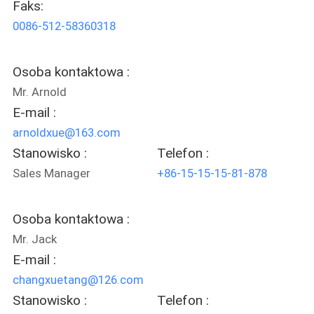
Faks:
FABRYCE
0086-512-58360318
KONTROLA
Osoba kontaktowa :
JAKOŚCI
Mr. Arnold
E-mail :
SITEMAP
arnoldxue@163.com
Stanowisko :
Telefon :
PRIVACY
Sales Manager
+86-15-15-15-81-878
POLICY
Osoba kontaktowa :
Mr. Jack
E-mail :
changxuetang@126.com
Stanowisko :
Telefon :