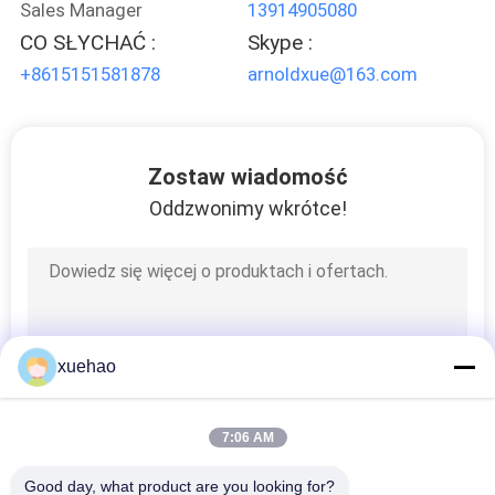
Sales Manager
13914905080
CO SŁYCHAĆ :
Skype :
+8615151581878
arnoldxue@163.com
Zostaw wiadomość
Oddzwonimy wkrótce!
xuehao
7:06 AM
Good day, what product are you looking for?