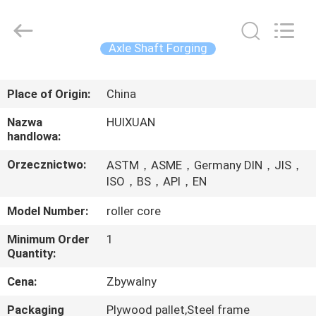
HUI
XUAN
NEW
ENERGY
EQUIPMENT
Axle Shaft Forging
CO.,LTD.
All
Rights
DOM
Reserved.
Place of Origin:
China
PRODUKTY
Nazwa
HUIXUAN
handlowa:
FILMY
Orzecznictwo:
ASTM，ASME，Germany DIN，JIS，
ISO，BS，API，EN
O
Model Number:
roller core
NAS
Minimum Order
1
Quantity:
WYCIECZKA
Cena:
Zbywalny
PO
Packaging
Plywood pallet,Steel frame