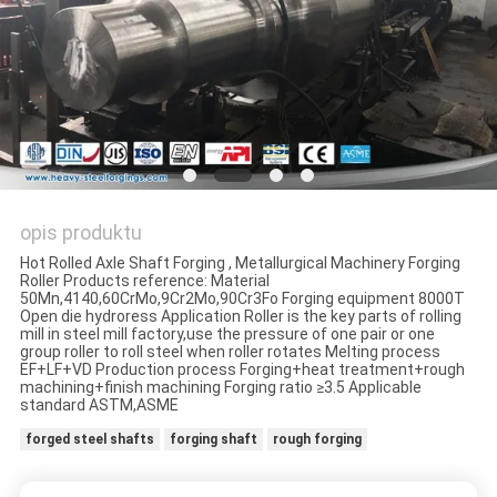
opis produktu
Hot Rolled Axle Shaft Forging , Metallurgical Machinery Forging
Roller Products reference: Material
50Mn,4140,60CrMo,9Cr2Mo,90Cr3Fo Forging equipment 8000T
Open die hydroress Application Roller is the key parts of rolling
mill in steel mill factory,use the pressure of one pair or one
group roller to roll steel when roller rotates Melting process
EF+LF+VD Production process Forging+heat treatment+rough
machining+finish machining Forging ratio ≥3.5 Applicable
standard ASTM,ASME
forged steel shafts
forging shaft
rough forging