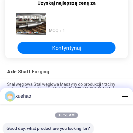
Uzyskaj najlepszą cenę za
MOQ：
1
Kontyntynuj
Axle Shaft Forging
Stal węglowa Stal węglowa Maszyny do produkcji trzciny
cukrowej Odkuwki wału 45 # 1045 ASTM4140 34CrNiMo6
xuehao
18CrNiMo7-6 20CrMnMo 42CrMo 35CrMo wałek rolki, kute
części wałów stalowych części maszyn
10:51 AM
ASTM 4140 4130 42CrMo 17CrNiMo6 wał wału kucie, wałek
stożkowy do maszyn
Good day, what product are you looking for?