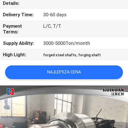
FABRYCE
Details:
Delivery Time:
30-60 days
KONTROLA
Payment
L/C, T/T
JAKOŚCI
Terms:
Supply Ability:
3000-5000Ton/month
SITEMAP
High Light:
,
forged steel shafts
forging shaft
PRIVACY
NAJLEPSZA CENA
POLICY