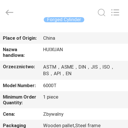
HUI
XUAN
NEW
ENERGY
EQUIPMENT
Forged Cylinder
CO.,LTD.
All
Rights
DOM
Reserved.
Place of Origin:
China
PRODUKTY
Nazwa
HUIXUAN
handlowa:
FILMY
Orzecznictwo:
ASTM，ASME，DIN，JIS，ISO，
BS，API，EN
O
Model Number:
6000T
NAS
Minimum Order
1 piece
Quantity:
WYCIECZKA
Cena:
Zbywalny
PO
Packaging
Wooden pallet,Steel frame