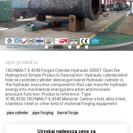
opis produktu
18CrNiMo7-6 4340 Forged Cylinder Hydraulic 6000T Open Die
Hydropress Simple Products Description: Hydraulic cylinder,blind
hole oil cyclinder,cylinder sleeve,gun barrel Hydraulic cylinder is
the hydraulic executive components that can transfer hydraulic
energy into mechanical energy,lubrication and increase
pressure function. Products reference: Type:
4140,4330,18CrNiMo7-6,4340 Material: Carbon steel, alloy steel,
stainless steel or other kind of material Forging equipment:
pipe cylinder
pipe forging
barrel forge
Uzyskaj najlepszą cenę za