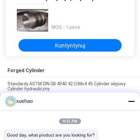
MOQ：
1 piece
Kontyntynuj
Forged Cylinder
Standardy ASTM DIN GB 4040 42 CrMo4 45 Cylinder olejowy
Cylinder hydrauliczny
xuehao
Cylindryczny korpus z wykutego odkuwką swobodną ASTM,
kształtowany, otwarty, odkuwany
Wyposażenie w rurki dla kotłów pod wysokim ciśnieniem
9:11 AM
zgodnie ze standardem ASTM DIN, wysokiej jakości
fałszowana rurka
Good day, what product are you looking for?