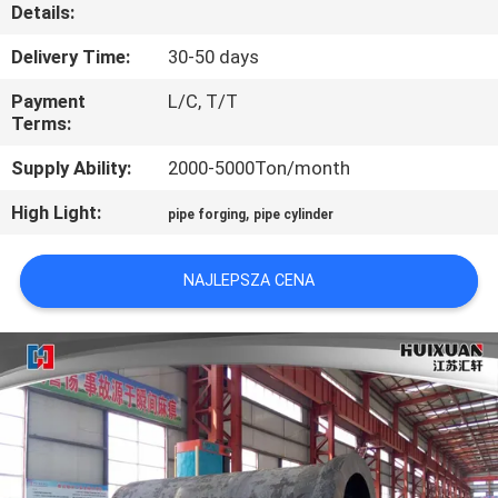
FABRYCE
Details:
Delivery Time:
30-50 days
KONTROLA
Payment
L/C, T/T
JAKOŚCI
Terms:
Supply Ability:
2000-5000Ton/month
SITEMAP
High Light:
,
pipe forging
pipe cylinder
PRIVACY
NAJLEPSZA CENA
POLICY