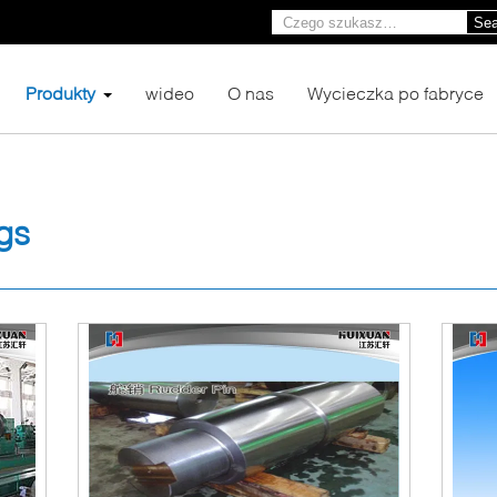
Sea
Produkty
wideo
O nas
Wycieczka po fabryce
gs