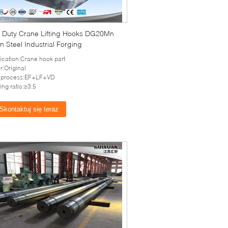
 Duty Crane Lifting Hooks DG20Mn
 Steel Industrial Forging
ication:Crane hook part
r:Original
t process:EF+LF+VD
ing ratio:≥3.5
Skontaktuj się teraz