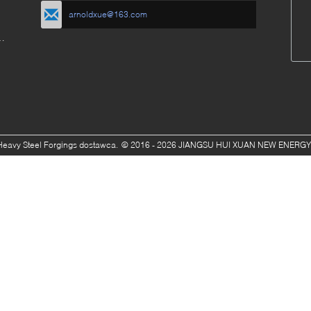
arnoldxue@163.com
 i
Heavy Steel Forgings dostawca.
© 2016 - 2026 JIANGSU HUI XUAN NEW ENERGY E