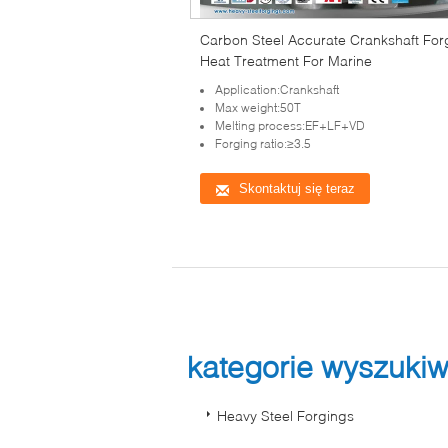
Carbon Steel Accurate Crankshaft For
Heat Treatment For Marine
Application:Crankshaft
Max weight:50T
Melting process:EF+LF+VD
Forging ratio:≥3.5
Skontaktuj się teraz
kategorie wyszuki
Heavy Steel Forgings