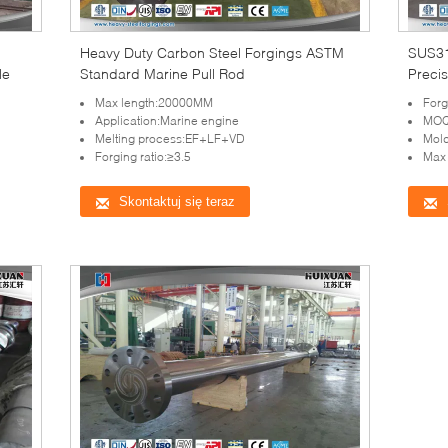
Heavy Duty Carbon Steel Forgings ASTM
SUS316
le
Standard Marine Pull Rod
Precis
Max length:20000MM
Forg
Application:Marine engine
MOQ
Melting process:EF+LF+VD
Mold
Forging ratio:≥3.5
Max
Skontaktuj się teraz