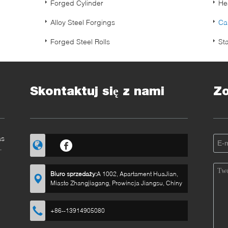
Forged Cylinder
He
Alloy Steel Forgings
Ca
Forged Steel Rolls
St
Skontaktuj się z nami
Z
as
Biuro sprzedaży:
A 1002, Apartament HuaJian,
Miasto Zhangjiagang, Prowincja Jiangsu, Chiny
+86--13914905080