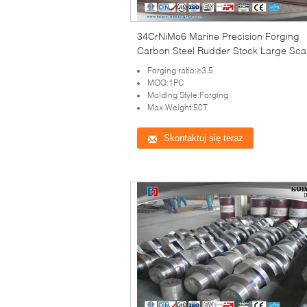
34CrNiMo6 Marine Precision Forging
Carbon Steel Rudder Stock Large Sca
Forging ratio:≥3.5
MOQ:1PC
Molding Style:Forging
Max Weight:50T
Skontaktuj się teraz