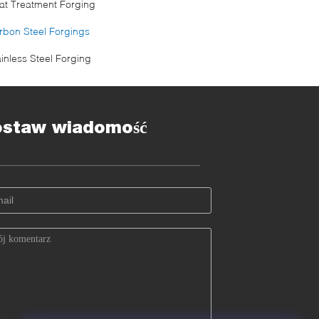
at Treatment Forging
rbon Steel Forgings
ainless Steel Forging
ostaw wiadomość