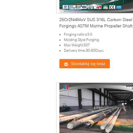
25Cr2Ni4MoV SUS 316L Carbon Steel
Forgings ASTM Marine Propeller Shaft
Forging ratio:≥3.5
Molding Style:Forging
Max Weight:50T
Delivery time:30-60Days
Skontaktuj się teraz