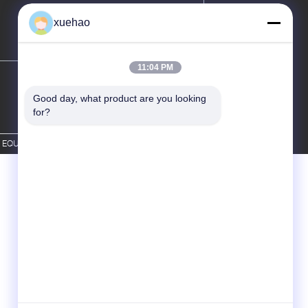
xuehao
11:04 PM
Good day, what product are you looking 
for?
QUIPMENT CO.,LTD. All Rights Reserved.