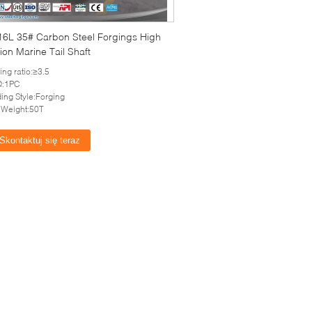
L 35# Carbon Steel Forgings High
ion Marine Tail Shaft
ing ratio:≥3.5
:1PC
ing Style:Forging
 Weight:50T
Skontaktuj się teraz