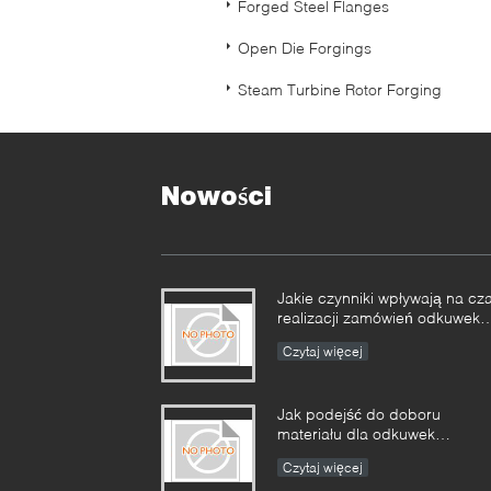
Forged Steel Flanges
Open Die Forgings
Steam Turbine Rotor Forging
Nowości
Jakie czynniki wpływają na cz
realizacji zamówień odkuwek
przemysłowych i jak można
Czytaj więcej
nimi zarządzać?​​
Jak podejść do doboru
materiału dla odkuwek
pracujących w środowiskach
Czytaj więcej
korozyjnych?​​