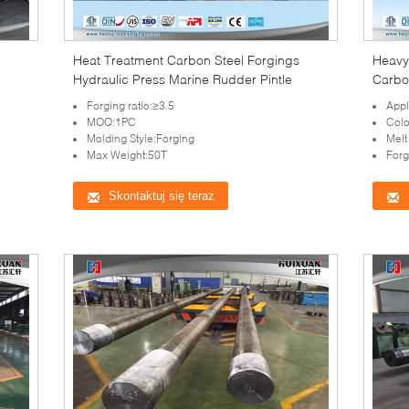
Heat Treatment Carbon Steel Forgings
Heavy
Hydraulic Press Marine Rudder Pintle
Carbon
Forging ratio:≥3.5
Appl
MOQ:1PC
Colo
Molding Style:Forging
Mel
Max Weight:50T
Forg
Skontaktuj się teraz