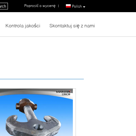
Poprosić o wycenę
|
rch
Polish
Kontrola jakości
Skontaktuj się z nami