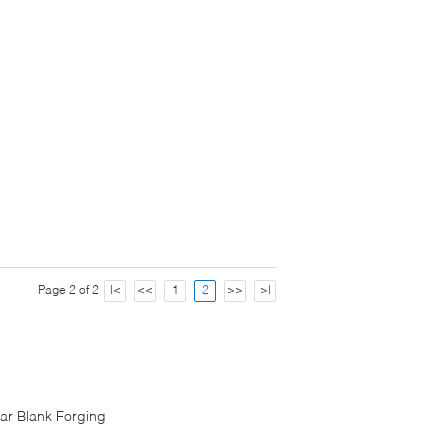
Page 2 of 2
|<
<<
1
2
>>
>|
ar Blank Forging