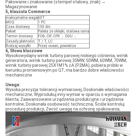
Pakowanie i znakowanie (stempel stalowy, znak) →
Magazynowanie
5, klauzula Commerce
maksymalna waga
60T
MOQ
1 PC
Czas dostawy
150 dni
Pakiet
Paleta ze sklejki, stalowa rama
Termin dostawy
FOB; CIF; CFR ； DDU ；
Zasady płatności
T / T, LC
Rodzaj wysyłki
Przez ocean, powietrze
6, Słowa kluczowe
Wysokowydajny wirnik turbiny parowej niskiego ciśnienia, wirnik
generatora, wirnik turbiny parowej 35MW, 50WM, 60WM, 70WM,
wirnik turbiny parowej 25X1M1% cA (P2MA), pobiera próbki w
kierunku promieniowym po QT, ma bardzo dobre właściwości
mechaniczne
Uwaga:
Wysoka precyzja tolerancji wymiarowej; Doskonałe właściwości
mechaniczne; Wyprodukuj inny wymiar w oparciu o wymagania
klienta; Zaawansowane urządzenia produkcyjne i urządzenia
kontrolne; Doskonała osobowość techniczna; Ściśle kontroluj
procedurę produkcji; Zwróć uwagę na ochronę opakowania;