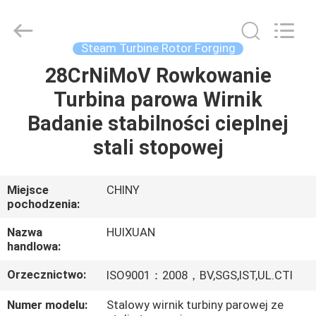
HUI
XUAN
NEW
ENERGY
EQUIPMENT
Steam Turbine Rotor Forging
CO.,LTD.
All
Rights
28CrNiMoV Rowkowanie
DOM
Reserved.
Turbina parowa Wirnik
PRODUKTY
Badanie stabilności cieplnej
stali stopowej
FILMY
Miejsce
CHINY
pochodzenia:
O
NAS
Nazwa
HUIXUAN
handlowa:
WYCIECZKA
Orzecznictwo:
ISO9001：2008，BV,SGS,IST,UL.CTI
PO
Numer modelu:
Stalowy wirnik turbiny parowej ze