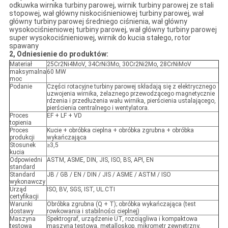
odkuwka wirnika turbiny parowej, wirnik turbiny parowej ze stali
stopowej, wał główny niskociśnieniowej turbiny parowej, wał
główny turbiny parowej średniego ciśnienia, wał główny
wysokociśnieniowej turbiny parowej, wał główny turbiny parowej
super wysokociśnieniowej, wirnik do kucia stałego, rotor
spawany
2, Odniesienie do produktów:
Materiał
25Cr2Ni4MoV, 34CrNi3Mo, 30Cr2Ni2Mo, 28CrNiMoV
maksymalna
60 MW
moc
Podanie
Części rotacyjne turbiny parowej składają się z elektrycznego
uzwojenia wirnika, żelaznego przewodzącego magnetycznie
rdzenia i przedłużenia wału wirnika, pierścienia ustalającego,
pierścienia centralnego i wentylatora.
Proces
EF + LF + VD
topienia
Proces
Kucie + obróbka cieplna + obróbka zgrubna + obróbka
produkcji
wykańczająca
Stosunek
≥3,5
kucia
Odpowiedni
ASTM, ASME, DIN, JIS, ISO, BS, API, EN
standard
Standard
JB / GB / EN / DIN / JIS / ASME / ASTM / ISO
wykonawczy
Urząd
ISO, BV, SGS, IST, UL.CTI
certyfikacji
Warunki
Obróbka zgrubna (Q + T); obróbka wykańczająca (test
dostawy
rowkowania i stabilności cieplnej)
Maszyna
Spektrograf, urządzenie UT, rozciągliwa i kompaktowa
testowa
maszyna testowa, metalloskop, mikrometr zewnętrzny,