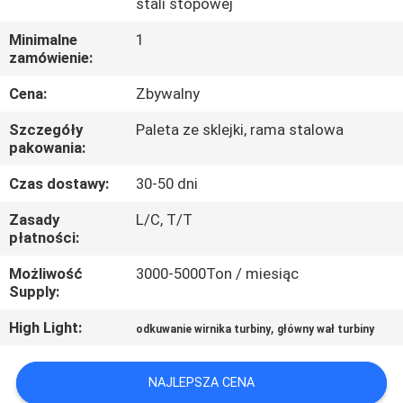
stali stopowej
FABRYCE
Minimalne
1
zamówienie:
KONTROLA
Cena:
Zbywalny
JAKOŚCI
Szczegóły
Paleta ze sklejki, rama stalowa
pakowania:
SITEMAP
Czas dostawy:
30-50 dni
PRIVACY
Zasady
L/C, T/T
płatności:
POLICY
Możliwość
3000-5000Ton / miesiąc
Supply:
High Light:
,
odkuwanie wirnika turbiny
główny wał turbiny
NAJLEPSZA CENA