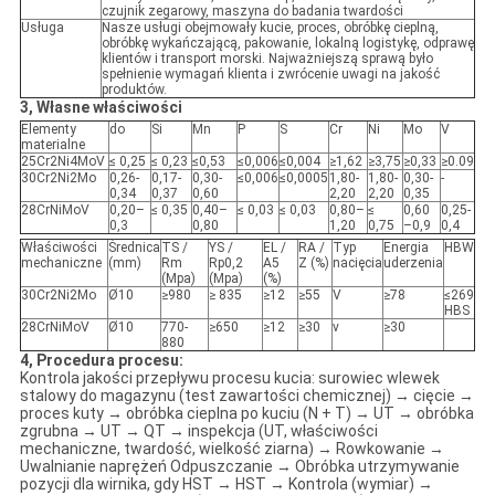
czujnik zegarowy, maszyna do badania twardości
Usługa
Nasze usługi obejmowały kucie, proces, obróbkę cieplną,
obróbkę wykańczającą, pakowanie, lokalną logistykę, odprawę
klientów i transport morski. Najważniejszą sprawą było
spełnienie wymagań klienta i zwrócenie uwagi na jakość
produktów.
3, Własne właściwości
Elementy
do
Si
Mn
P
S
Cr
Ni
Mo
V
materialne
25Cr2Ni4MoV
≤ 0,25
≤ 0,23
≤0,53
≤0,006
≤0,004
≥1,62
≥3,75
≥0,33
≥0.09
30Cr2Ni2Mo
0,26-
0,17-
0,30-
≤0,006
≤0,0005
1,80-
1,80-
0,30-
-
0,34
0,37
0,60
2,20
2,20
0,35
28CrNiMoV
0,20–
≤ 0,35
0,40–
≤ 0,03
≤ 0,03
0,80–
≤
0,60
0,25-
0,3
0,80
1,20
0,75
–0,9
0,4
Właściwości
Średnica
TS /
YS /
EL /
RA /
Typ
Energia
HBW
mechaniczne
(mm)
Rm
Rp0,2
A5
Z (%)
nacięcia
uderzenia
(Mpa)
(Mpa)
(%)
30Cr2Ni2Mo
Ø10
≥980
≥ 835
≥12
≥55
V
≥78
≤269
HBS
28CrNiMoV
Ø10
770-
≥650
≥12
≥30
v
≥30
880
4, Procedura procesu:
Kontrola jakości przepływu procesu kucia: surowiec wlewek
stalowy do magazynu (test zawartości chemicznej) → cięcie →
proces kuty → obróbka cieplna po kuciu (N + T) → UT → obróbka
zgrubna → UT → QT → inspekcja (UT, właściwości
mechaniczne, twardość, wielkość ziarna) → Rowkowanie →
Uwalnianie naprężeń Odpuszczanie → Obróbka utrzymywanie
pozycji dla wirnika, gdy HST → HST → Kontrola (wymiar) →