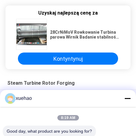
Uzyskaj najlepszą cenę za
28CrNiMoV Rowkowanie Turbina
parowa Wirnik Badanie stabilności
cieplnej stali stopowej
Kontyntynuj
Steam Turbine Rotor Forging
Kucie stali wirnika turbiny parowej z rowkowaniem, kucie stali
xuehao
Super Steel Steam Turbine Rotor Forging , Mechanical Wind
Turbine Main Shaft
8:19 AM
Badanie stabilności cieplnej generatora mocy
Good day, what product are you looking for?