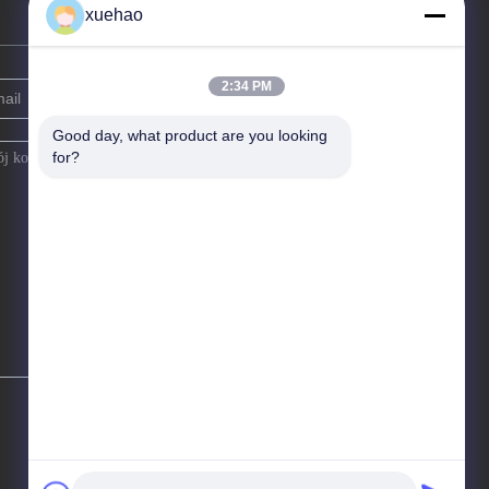
xuehao
2:34 PM
Good day, what product are you looking 
for?