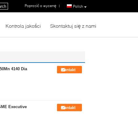
Poprosić o wycenę
|
rch
Polish
Kontrola jakości
Skontaktuj się z nami
50Mn 4140 Dia
Kontakt
SME Executive
Kontakt