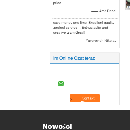
price.
—— Amit Desai
save money and time ,Excellent quality
,prefect service ，Enthusiastic and
creative team.Great!
—— Yavorovich Nikolay
Im Online Czat teraz
Nowości