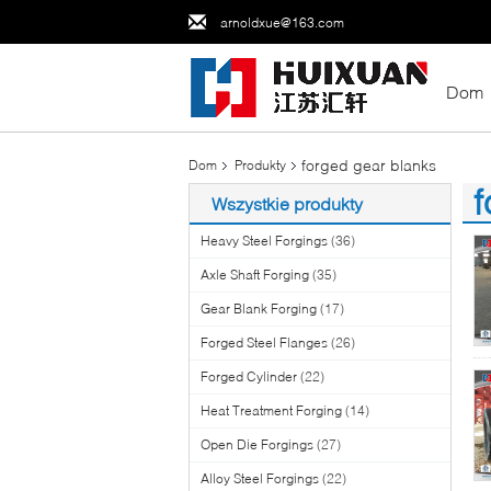
arnoldxue@163.com
Dom
forged gear blanks
Dom
Produkty
f
Wszystkie produkty
(6
Heavy Steel Forgings
(36)
Axle Shaft Forging
(35)
Gear Blank Forging
(17)
Forged Steel Flanges
(26)
Forged Cylinder
(22)
Heat Treatment Forging
(14)
Open Die Forgings
(27)
Alloy Steel Forgings
(22)