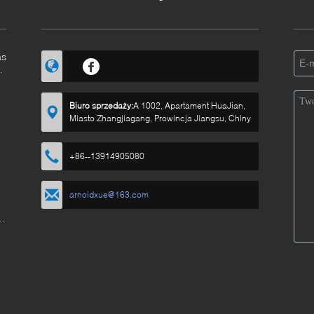
as
Biuro sprzedaży:
A 1002, Apartament HuaJian,
Miasto Zhangjiagang, Prowincja Jiangsu, Chiny
+86--13914905080
arnoldxue@163.com
 i