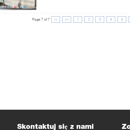
Page 7 of 7
|<
<<
1
2
3
4
5
Skontaktuj się z nami
Z