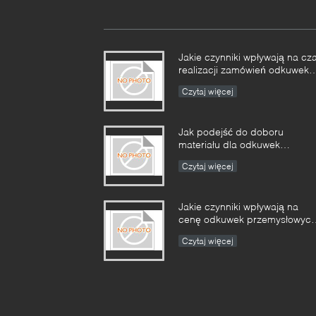
Jakie czynniki wpływają na cz
realizacji zamówień odkuwek
przemysłowych i jak można
Czytaj więcej
nimi zarządzać?​​
Jak podejść do doboru
materiału dla odkuwek
pracujących w środowiskach
Czytaj więcej
korozyjnych?​​
Jakie czynniki wpływają na
cenę odkuwek przemysłowych
jak kupujący mogą ocenić
Czytaj więcej
strukturę kosztów?​​