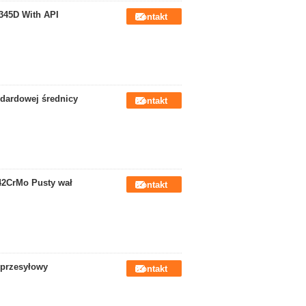
345D With API
Kontakt
ndardowej średnicy
Kontakt
42CrMo Pusty wał
Kontakt
 przesyłowy
Kontakt