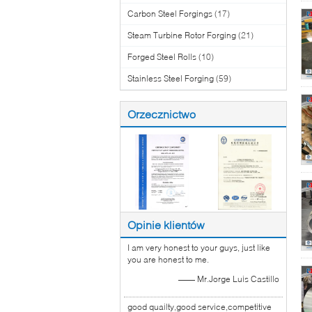
Carbon Steel Forgings
(17)
Steam Turbine Rotor Forging
(21)
Forged Steel Rolls
(10)
Stainless Steel Forging
(59)
Orzecznictwo
Opinie klientów
I am very honest to your guys, just like
you are honest to me.
—— Mr.Jorge Luis Castillo
good quailty,good service,competitive