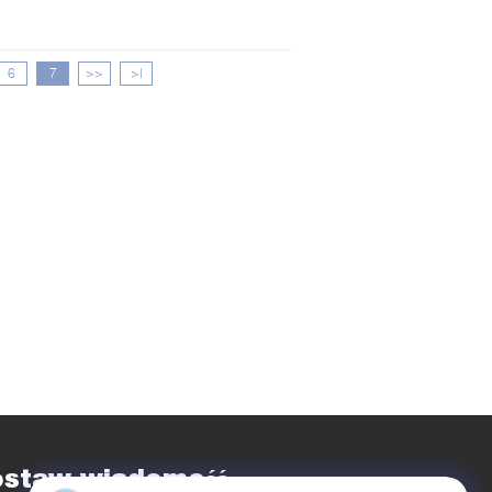
6
7
>>
>|
ostaw wiadomość