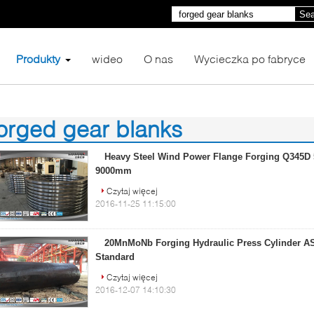
Sea
Produkty
wideo
O nas
Wycieczka po fabryce
orged gear blanks
6)
Heavy Steel Wind Power Flange Forging Q345D 
9000mm
Czytaj więcej
2016-11-25 11:15:00
20MnMoNb Forging Hydraulic Press Cylinder A
Standard
Czytaj więcej
2016-12-07 14:10:30