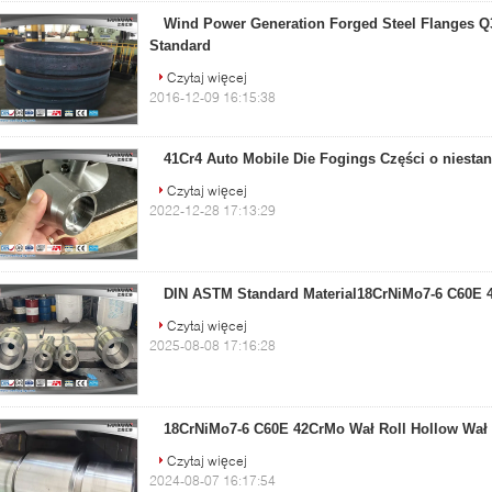
Wind Power Generation Forged Steel Flanges Q
Standard
Czytaj więcej
2016-12-09 16:15:38
41Cr4 Auto Mobile Die Fogings Części o niesta
Czytaj więcej
2022-12-28 17:13:29
DIN ASTM Standard Material18CrNiMo7-6 C60E 
Czytaj więcej
2025-08-08 17:16:28
18CrNiMo7-6 C60E 42CrMo Wał Roll Hollow Wał
Czytaj więcej
2024-08-07 16:17:54