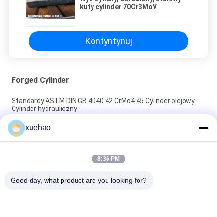
kuty cylinder 70Cr3MoV
Kontyntynuj
Forged Cylinder
Standardy ASTM DIN GB 4040 42 CrMo4 45 Cylinder olejowy
Cylinder hydrauliczny
xuehao
Cylindryczny korpus z wykutego odkuwką swobodną ASTM,
kształtowany, otwarty, odkuwany
Wyposażenie w rurki dla kotłów pod wysokim ciśnieniem
8:36 PM
zgodnie ze standardem ASTM DIN, wysokiej jakości
fałszowana rurka
Good day, what product are you looking for?
popularne kategorie
Wszystko