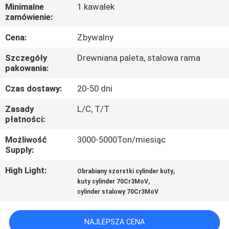
FABRYCE
Minimalne
1 kawałek
zamówienie:
KONTROLA
Cena:
Zbywalny
JAKOŚCI
Szczegóły
Drewniana paleta, stalowa rama
pakowania:
SITEMAP
Czas dostawy:
20-50 dni
Zasady
L/C, T/T
płatności:
PRIVACY
POLICY
Możliwość
3000-5000Ton/miesiąc
Supply:
High Light:
,
Obrabiany szorstki cylinder kuty
,
kuty cylinder 70Cr3MoV
cylinder stalowy 70Cr3MoV
NAJLEPSZA CENA