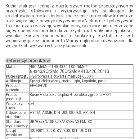
Kucie stali jest jedną z najstarszych metod produkcyjnych w
przemyśle stalowym i wykorzystuje siły ściskające do
kształtowania metali.Jednak znalezienie materiałów kutych ze
stali wiąże się z pewnymi wyzwaniami.Niektóre z tych wyzwań
to długi czas realizacji, wysokie ceny, rozmiary nie mieszczące
się w specyfikacjach firm kuźniczych, materiały niskiej jakości,
wysokie koszty konserwacji i konkretny kształt nie jest
wspierany przez producenta.Mamy najlepsze rozwiązanie dla
wszystkich wyzwań w branży kucia stali.
Referencje produktów:
Materiał
40CrMnMo 4140,4330,18CrNiMo7-
40,9Cr2Mo,70Cr3MoV,410,420,2Cr13
6,43
Kucie sprzętu
Hydroprasa z otwartą matrycą 6000T
Aplikacja
Sprzęt elektryczny, metalurgia, kopalnia, prasa;
Proces
EF+LF+VD
topienia
Proces
Kucie + obróbka cieplna + obróbka zgrubna + QT
produkcji
Współczynnik
≥4
kucia
Odpowiedni
ASTM, ASME, DIN, JIS, ISO, BS, API, EN
standard
Standard
JB/GB/EN/DIN/JIS/ASME/ASTM/ISO
wykonawczy
Urząd
ISO9001: 2008, BV, SGS, IST, UL.CTI
certyfikacji