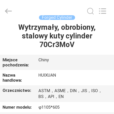
HUI
XUAN
NEW
ENERGY
EQUIPMENT
Forged Cylinder
CO.,LTD.
All
Rights
Wytrzymały, obrobiony,
DOM
Reserved.
stalowy kuty cylinder
PRODUKTY
70Cr3MoV
FILMY
Miejsce
Chiny
pochodzenia:
O
Nazwa
HUIXUAN
handlowa:
NAS
Orzecznictwo:
ASTM，ASME，DIN，JIS，ISO，
BS，API，EN
WYCIECZKA
Numer modelu:
φ1105*605
PO