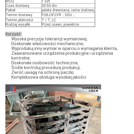
MOQ
1 szt.
Czas dostawy
30-50 dni
Pakiet
paleta drewniana, rama stalowa,
Termin dostawy
FOB;CIF;CFR；DDU；
Termin płatności
T / T, LC
Rodzaj wysyłki
Przez ocean, powietrze
Korzyść:
Wysoka precyzja tolerancji wymiarowej;
Doskonałe właściwości mechaniczne;
Wyprodukuj inny wymiar w oparciu o wymagania klienta;
Zaawansowane urządzenia produkcyjne i urządzenia
kontrolne;
Doskonała osobowość techniczna;
Ściśle kontroluj procedurę produkcji;
Zwróć uwagę na ochronę paczki;
Kompleksowa obsługa wysokiej jakości.