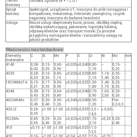
Termin
Obróbka zgrubna (N + T); QT
dostawy
Sprzęt
Spektrograf, urządzenie UT, maszyna do prób rozciągania i
testowy
kompaktowa, metaloskop, mikrometr zewnętrzny, czujnik
zegarowy, maszyna do badania twardości
Usługa
Nasze usługi obejmowały kucie, proces, obróbkę cieplną,
obróbkę wykańczającą, pakowanie, logistykę lokalną,
odprawę klientów oraz transport morski.Za priorytet
przyjęliśmy wymagania klienta i zwracaliśmy uwagę na
jakość produktów.
Właściwości niestandardowe:
Elementy
C
Si
Mn
P
S
Cr
Ni
Mo
Inni
materialne
4140
0,38-
0,15-
0,60-
≤0,035
≤0,040
0,80-
--
0,15-
-
0,43
0,35
0,90
1,10
0,25
4330
0,28-
0,10-
0,85-
≤0,020
≤0,020
0,80-
1,10-
0,35-
-
0,33
0,35
1,15
1,10
1,40
0,55
18CrNiMo7-6
0,15-
0,17-
0,50-
≤0,025
≤0,025
1,50-
1,40-
0,25-
0,21
0,35
0,90
1,80
1,70
0,35
4340
0,38-
0,15-
0,60-
≤0,035
≤0,040
0,70-
1,65-
0,20-
-
0,43
0,35
0,80
0,90
2,00
0,30
40CrMnMo
0,37-
0,20-
0,90-
≤0,040
≤0,040
0,90-
--
Pon:
0,45
0,40
1,20
1,20
0,2-0,3
420J2
0,26-
≤1.00
≤1.00
≤0,030
≤0,035
12,0～
≤ 0,60
--
0,35
14,0
9Cr2Mo
0,85-
0,25-
0,20-
≤0,025
≤0,025
1,70-
≤0,25
0,20-
0,95
0,45
0,35
2,10
0,40
410
≤0,15
≤1.00
≤1.00
≤0,035
≤0,025
11,5-
13,5
420
0,16-
≤1.00
≤1.00
≤0,04
≤0,03
12,0-
≤0,75