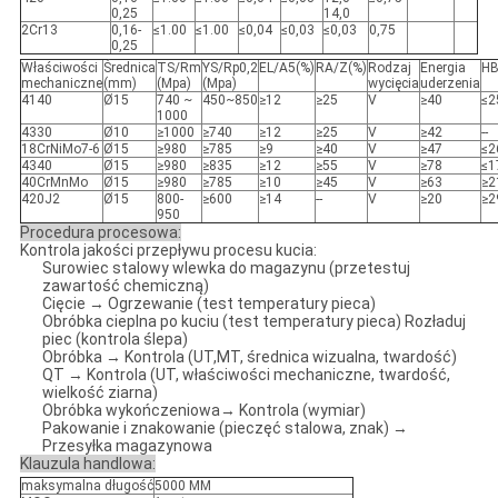
0,25
14,0
2Cr13
0,16-
≤1.00
≤1.00
≤0,04
≤0,03
≤0,03
0,75
0,25
Właściwości
Średnica
TS/Rm
YS/Rp0,2
EL/A5(%)
RA/Z(%)
Rodzaj
Energia
H
mechaniczne
(mm)
(Mpa)
(Mpa)
wycięcia
uderzenia
4140
Ø15
740 ~
450~850
≥12
≥25
V
≥40
≤2
1000
4330
Ø10
≥1000
≥740
≥12
≥25
V
≥42
--
18CrNiMo7-6
Ø15
≥980
≥785
≥9
≥40
V
≥47
≤2
4340
Ø15
≥980
≥835
≥12
≥55
V
≥78
≤1
40CrMnMo
Ø15
≥980
≥785
≥10
≥45
V
≥63
≥2
420J2
Ø15
800-
≥600
≥14
--
V
≥20
≥2
950
Procedura procesowa:
Kontrola jakości przepływu procesu kucia:
Surowiec stalowy wlewka do magazynu (przetestuj
zawartość chemiczną)
Cięcie → Ogrzewanie (test temperatury pieca)
Obróbka cieplna po kuciu (test temperatury pieca) Rozładuj
piec (kontrola ślepa)
Obróbka → Kontrola (UT,MT, średnica wizualna, twardość)
QT → Kontrola (UT, właściwości mechaniczne, twardość,
wielkość ziarna)
Obróbka wykończeniowa→ Kontrola (wymiar)
Pakowanie i znakowanie (pieczęć stalowa, znak) →
Przesyłka magazynowa
Klauzula handlowa:
maksymalna długość
5000 MM